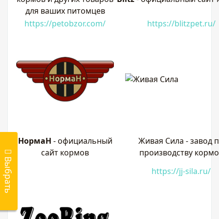
для ваших питомцев
https://petobzor.com/
https://blitzpet.ru/
НормаН
-
официальный
Живая Сила - завод 
сайт кормов
производству кормо
В
ы
б
р
а
т
ь
о
р
к
м
https://jj-sila.ru/