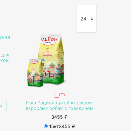
 для
йкой
Наш Рацион сухой корм для
и
взрослых собак с говядиной
3455 ₽
15кг
3455 ₽