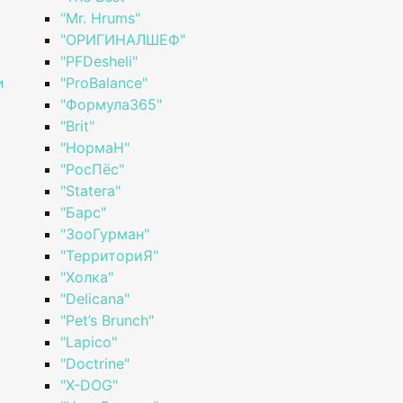
"Mr. Hrums"
"ОРИГИНАЛШЕФ"
"PFDesheli"
и
"ProBalance"
"Формула365"
"Brit"
"НормаН"
"РосПёс"
"Statera"
"Барс"
"ЗооГурман"
"ТерриториЯ"
"Холка"
"Delicana"
"Pet’s Brunch"
"Lapico"
"Doctrine"
"X-DOG"