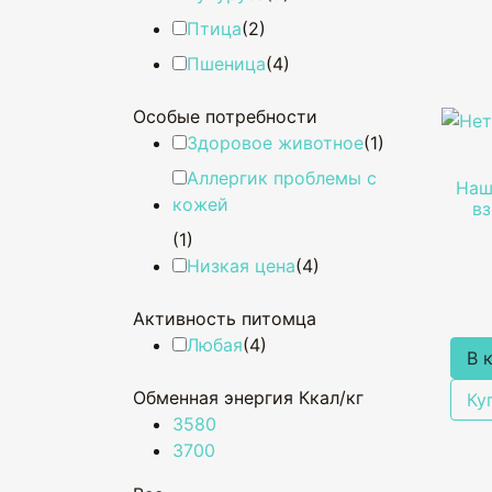
Птица
(2)
Пшеница
(4)
Особые потребности
Здоровое животное
(1)
Аллергик проблемы с
Наш
кожей
в
(1)
Низкая цена
(4)
Активность питомца
Любая
(4)
В 
Обменная энергия Ккал/кг
Ку
3580
3700