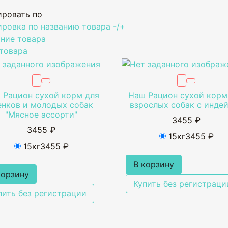
ировать по
ровка по названию товара -/+
ние товара
товара
 Рацион сухой корм для
Наш Рацион сухой корм
нков и молодых собак
взрослых собак с инде
"Мясное ассорти"
3455 ₽
3455 ₽
15кг
3455 ₽
15кг
3455 ₽
В корзину
корзину
Купить без регистраци
пить без регистрации