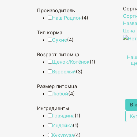
Сорт
Производитель
Сорти
Наш Рацион
(4)
Назва
Цена 
Тип корма
Сухие
(4)
Возраст питомца
Наш
Щенок/Котёнок
(1)
ще
Взрослый
(3)
Размер питомца
Любой
(4)
В 
Ингредиенты
Говядина
(1)
Ку
Индейка
(1)
Кукуруза
(4)