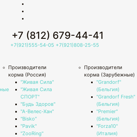
+7 (812) 679-44-41
+7(921)555-54-05
+7(921)808-25-55
Производители
Производители
корма (Россия)
корма (Зарубежные)
"Живая Сила"
"Grandorf"
нные
"Живая Сила
(Бельгия)
СПОРТ"
"Grandorf Fresh"
"Будь Здоров"
(Бельгия)
"А-Велес-Хан"
"Premier"
"Bisko"
(Бельгия)
"Pavik"
"Forza10"
"ZooRing"
(Италия)