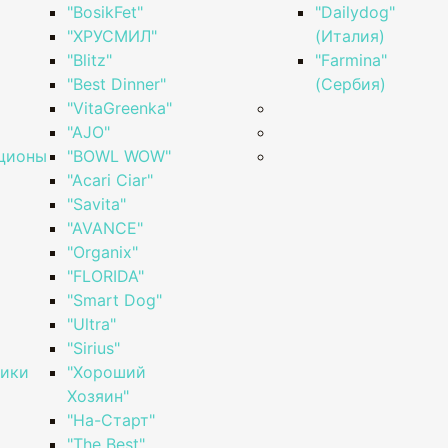
)
"BosikFet"
"Dailydog"
"ХРУСМИЛ"
(Италия)
"Blitz"
"Farmina"
"Best Dinner"
(Сербия)
"VitaGreenka"
"AJO"
ционы
"BOWL WOW"
"Acari Ciar"
"Savita"
"AVANCE"
"Organix"
"FLORIDA"
"Smart Dog"
"Ultra"
"Sirius"
ники
"Хороший
Хозяин"
"На-Старт"
"The Best"