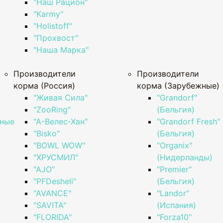
"Наш Рацион"
"Karmy"
"Holistoff"
"Прохвост"
"Наша Марка"
Производители
Производители
корма (Россия)
корма (Зарубежные)
"Живая Сила"
"Grandorf"
"ZooRing"
(Бельгия)
нные
"А-Велес-Хан"
"Grandorf Fresh"
"Bisko"
(Бельгия)
"BOWL WOW"
"Organix"
"ХРУСМИЛ"
(Нидерланды)
"AJO"
"Premier"
"PFDesheli"
(Бельгия)
"AVANCE"
"Landor"
"SAVITA"
(Испания)
)
"FLORIDA"
"Forza10"