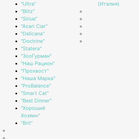
"Ultra"
(Италия)
"Blitz"
"Sirius"
"Acari Ciar"
"Delicana"
"Doctrine"
"Statera"
"ЗооГурман"
"Наш Рацион"
"Прохвост"
"Наша Марка"
"ProBalance"
"Smart Cat"
"Best Dinner"
"Хороший
Хозяин"
"Brit"