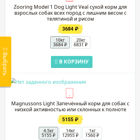
Zooring Model 1 Dog Light Veal сухой корм для
взрослых собак всех пород с лишним весом с
телятиной и рисом
3684 ₽
10кг
20кг
3684 ₽
6831 ₽
В
ы
б
р
а
т
ь
о
р
к
м
В КОРЗИНУ
Magnussons Light Запечённый корм для собак с
низкой активностью или склонных к полноте
5155 ₽
4.5кг
14кг
1кг
5155 ₽
12955 ₽
1560 ₽