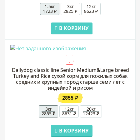
1.5кг
3кг
12кг
1723 ₽
2825 ₽
8623 ₽
В КОРЗИНУ
Dailydog classic line Senior Medium&Large breed
Turkey and Rice сухой корм для пожилых собак
средних и крупных пород старше семи лет с
индейкой и рисом
2855 ₽
3кг
12кг
20кг
2855 ₽
8631 ₽
12423 ₽
В КОРЗИНУ