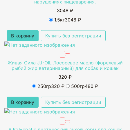
нарушениях пищеварения.
3048 ₽
1.5кг
3048 ₽
В корзину
Купить без регистрации
Живая Сила JJ-OIL Лососевое масло (форелевый
рыбий жир ветеринарный) для собак и кошек
320 ₽
250гр
320 ₽
500гр
480 ₽
В корзину
Купить без регистрации
AJO Hepatic диетический сухой корм для кошек