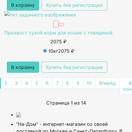
В корзину
Купить без регистрации
Прохвост сухой корм для кошек с говядиной
2075 ₽
10кг
2075 ₽
В корзину
Купить без регистрации
2
3
4
5
6
7
8
9
10
Вперёд
В
кон
Страница 1 из 14
"На-Дом" - интернет-магазин со своей
доставкой по Москве и Санкт-Петербургу. В