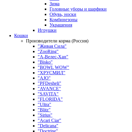
Зима
Головные уборы и шарфики
Обувь, носки
Комбинезоны
Украшения
Игрушки
Кошки
Производители корма (Россия)
"Живая Сила"
"ZooRing"
"А-Велес-Хан"
"Bisko"
"BOWL WOW"
"ХРУСМИЛ"
"AJO"
"PFDesheli"
"AVANCE"
"SAVITA"
"FLORIDA"
"Ultra"
"Blitz"
"Sirius"
"Acari Ciar"
"Delicana"
"Doctrine"