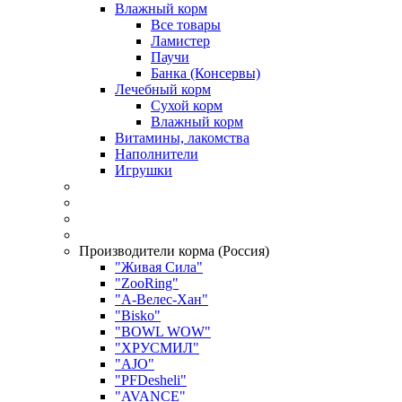
Влажный корм
Все товары
Ламистер
Паучи
Банка (Консервы)
Лечебный корм
Сухой корм
Влажный корм
Витамины, лакомства
Наполнители
Игрушки
Производители корма (Россия)
"Живая Сила"
"ZooRing"
"А-Велес-Хан"
"Bisko"
"BOWL WOW"
"ХРУСМИЛ"
"AJO"
"PFDesheli"
"AVANCE"