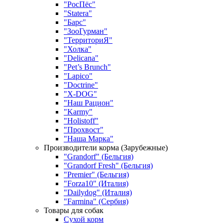
"РосПёс"
"Statera"
"Барс"
"ЗооГурман"
"ТерриториЯ"
"Холка"
"Delicana"
"Pet’s Brunch"
"Lapico"
"Doctrine"
"X-DOG"
"Наш Рацион"
"Karmy"
"Holistoff"
"Прохвост"
"Наша Марка"
Производители корма (Зарубежные)
"Grandorf" (Бельгия)
"Grandorf Fresh" (Бельгия)
"Premier" (Бельгия)
"Forza10" (Италия)
"Dailydog" (Италия)
"Farmina" (Сербия)
Товары для собак
Сухой корм