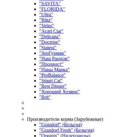
"SAVITA"
"FLORIDA"
"Ultra"
"Blitz"
"Sirius"
"Acari Ciar"
"Delicana"
"Doctrine"
"Statera"
"ЗооГурман"
"Наш Рацион"
"Прохвост"
"Наша Марка"
"ProBalance"
"Smart Cat"
"Best Dinner"
"Хороший Хозяин"
"Brit"
Производители корма (Зарубежные)
"Grandorf" (Бельгия)
"Grandorf Fresh" (Бельгия)
"Organix" (Нидерланды)