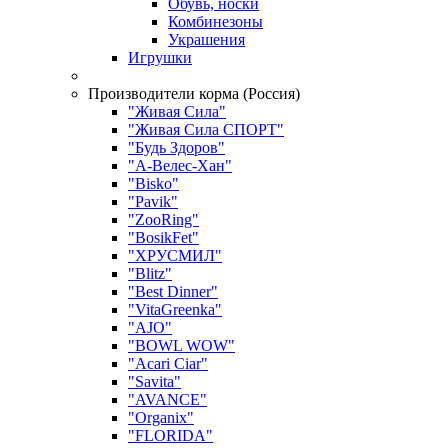
Обувь, носки
Комбинезоны
Украшения
Игрушки
Производители корма (Россия)
"Живая Сила"
"Живая Сила СПОРТ"
"Будь Здоров"
"А-Велес-Хан"
"Bisko"
"Pavik"
"ZooRing"
"BosikFet"
"ХРУСМИЛ"
"Blitz"
"Best Dinner"
"VitaGreenka"
"AJO"
"BOWL WOW"
"Acari Ciar"
"Savita"
"AVANCE"
"Organix"
"FLORIDA"