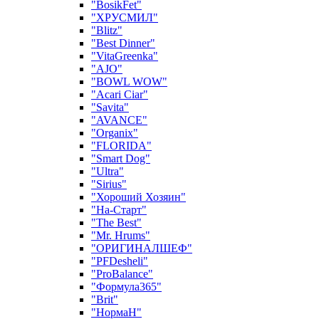
"BosikFet"
"ХРУСМИЛ"
"Blitz"
"Best Dinner"
"VitaGreenka"
"AJO"
"BOWL WOW"
"Acari Ciar"
"Savita"
"AVANCE"
"Organix"
"FLORIDA"
"Smart Dog"
"Ultra"
"Sirius"
"Хороший Хозяин"
"На-Старт"
"The Best"
"Mr. Hrums"
"ОРИГИНАЛШЕФ"
"PFDesheli"
"ProBalance"
"Формула365"
"Brit"
"НормаН"