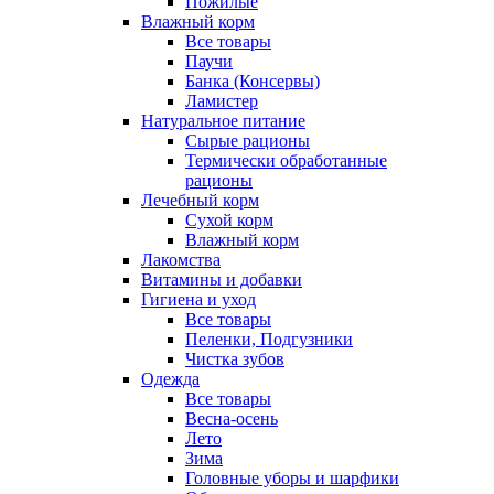
Пожилые
Влажный корм
Все товары
Паучи
Банка (Консервы)
Ламистер
Натуральное питание
Сырые рационы
Термически обработанные
рационы
Лечебный корм
Сухой корм
Влажный корм
Лакомства
Витамины и добавки
Гигиена и уход
Все товары
Пеленки, Подгузники
Чистка зубов
Одежда
Все товары
Весна-осень
Лето
Зима
Головные уборы и шарфики