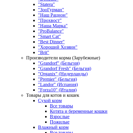
"Statera"
"ЗооГурман"
"Наш Рацион"
"Прохвост"
"Наша Марка"
"ProBalance"
"Smart Cat"
"Best Dinner"
"Хороший Хозяин"
"Brit"
Производители корма (Зарубежные)
"Grandorf" (Бельгия)
"Grandorf Fresh" (Бельгия)
"Organix" (Нидерланды)
"Premier" (Бельгия)
"Landor" (Испания)
"Forza10" (Италия)
Товары для котов и кошек
Сухой корм
Все товары
Котята и беременные кошки
Взрослые
Пожилые
Влажный корм
Все товары