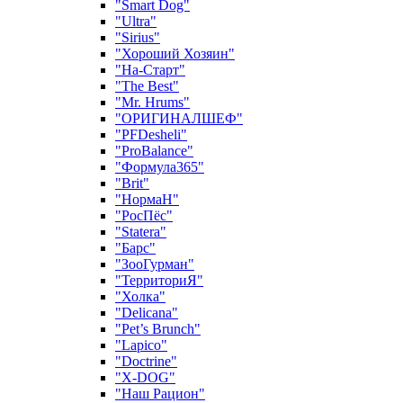
"Smart Dog"
"Ultra"
"Sirius"
"Хороший Хозяин"
"На-Старт"
"The Best"
"Mr. Hrums"
"ОРИГИНАЛШЕФ"
"PFDesheli"
"ProBalance"
"Формула365"
"Brit"
"НормаН"
"РосПёс"
"Statera"
"Барс"
"ЗооГурман"
"ТерриториЯ"
"Холка"
"Delicana"
"Pet’s Brunch"
"Lapico"
"Doctrine"
"X-DOG"
"Наш Рацион"