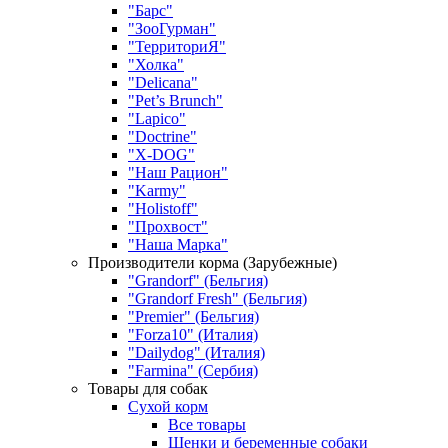
"Барс"
"ЗооГурман"
"ТерриториЯ"
"Холка"
"Delicana"
"Pet’s Brunch"
"Lapico"
"Doctrine"
"X-DOG"
"Наш Рацион"
"Karmy"
"Holistoff"
"Прохвост"
"Наша Марка"
Производители корма (Зарубежные)
"Grandorf" (Бельгия)
"Grandorf Fresh" (Бельгия)
"Premier" (Бельгия)
"Forza10" (Италия)
"Dailydog" (Италия)
"Farmina" (Сербия)
Товары для собак
Сухой корм
Все товары
Щенки и беременные собаки