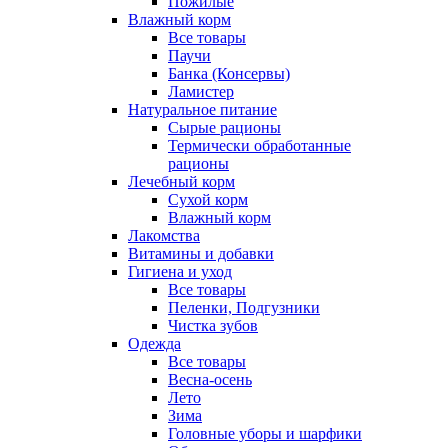
Пожилые
Влажный корм
Все товары
Паучи
Банка (Консервы)
Ламистер
Натуральное питание
Сырые рационы
Термически обработанные
рационы
Лечебный корм
Сухой корм
Влажный корм
Лакомства
Витамины и добавки
Гигиена и уход
Все товары
Пеленки, Подгузники
Чистка зубов
Одежда
Все товары
Весна-осень
Лето
Зима
Головные уборы и шарфики