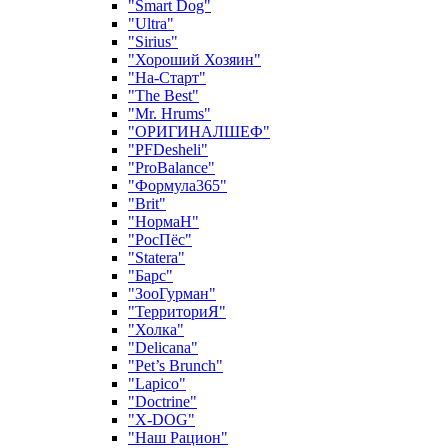
"Smart Dog"
"Ultra"
"Sirius"
"Хороший Хозяин"
"На-Старт"
"The Best"
"Mr. Hrums"
"ОРИГИНАЛШЕФ"
"PFDesheli"
"ProBalance"
"Формула365"
"Brit"
"НормаН"
"РосПёс"
"Statera"
"Барс"
"ЗооГурман"
"ТерриториЯ"
"Холка"
"Delicana"
"Pet’s Brunch"
"Lapico"
"Doctrine"
"X-DOG"
"Наш Рацион"