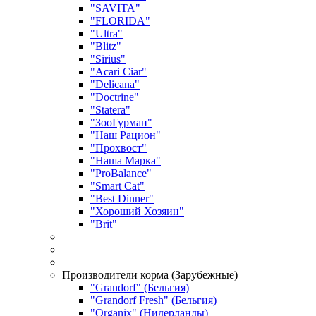
"SAVITA"
"FLORIDA"
"Ultra"
"Blitz"
"Sirius"
"Acari Ciar"
"Delicana"
"Doctrine"
"Statera"
"ЗооГурман"
"Наш Рацион"
"Прохвост"
"Наша Марка"
"ProBalance"
"Smart Cat"
"Best Dinner"
"Хороший Хозяин"
"Brit"
Производители корма (Зарубежные)
"Grandorf" (Бельгия)
"Grandorf Fresh" (Бельгия)
"Organix" (Нидерланды)