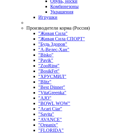
Обувь, носки
Комбинезоны
Украшения
Игрушки
Производители корма (Россия)
"Живая Сила"
"Живая Сила СПОРТ"
"Будь Здоров"
"А-Велес-Хан"
"Bisko"
"Pavik"
"ZooRing"
"BosikFet"
"ХРУСМИЛ"
"Blitz"
"Best Dinner"
"VitaGreenka"
"AJO"
"BOWL WOW"
"Acari Ciar"
"Savita"
"AVANCE"
"Organix"
"FLORIDA"