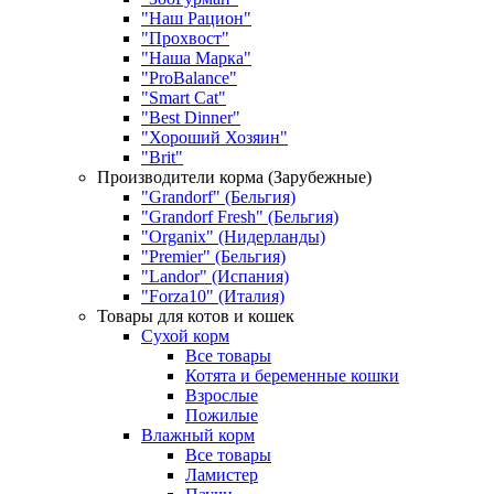
"Наш Рацион"
"Прохвост"
"Наша Марка"
"ProBalance"
"Smart Cat"
"Best Dinner"
"Хороший Хозяин"
"Brit"
Производители корма (Зарубежные)
"Grandorf" (Бельгия)
"Grandorf Fresh" (Бельгия)
"Organix" (Нидерланды)
"Premier" (Бельгия)
"Landor" (Испания)
"Forza10" (Италия)
Товары для котов и кошек
Сухой корм
Все товары
Котята и беременные кошки
Взрослые
Пожилые
Влажный корм
Все товары
Ламистер