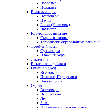
Взрослые
Пожилые
Влажный корм
Все товары
Паучи
Банка (Консервы)
Ламистер
Натуральное питание
Сырые рационы
Термически обработанные рационы
Лечебный корм
Сухой корм
Влажный корм
Лакомства
Витамины и добавки
Гигиена и уход
Все товары
Пеленки, Подгузники
Чистка зубов
Одежда
Все товары
Весна-осень
Лето
Зима
Головные уборы и шарфики