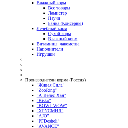
Влажный корм
Все товары
Ламистер
Паучи
Банка (Консервы)
Лечебный корм
Сухой корм
Влажный корм
Витамины, лакомства
Наполнители
Игрушки
Производители корма (Россия)
"Живая Сила"
"ZooRing"
"А-Велес-Хан"
"Bisko"
"BOWL WOW"
"ХРУСМИЛ"
"AJO"
"PFDesheli"
"AVANCE"