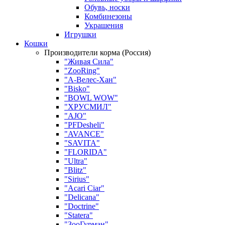
Обувь, носки
Комбинезоны
Украшения
Игрушки
Кошки
Производители корма (Россия)
"Живая Сила"
"ZooRing"
"А-Велес-Хан"
"Bisko"
"BOWL WOW"
"ХРУСМИЛ"
"AJO"
"PFDesheli"
"AVANCE"
"SAVITA"
"FLORIDA"
"Ultra"
"Blitz"
"Sirius"
"Acari Ciar"
"Delicana"
"Doctrine"
"Statera"
"ЗооГурман"