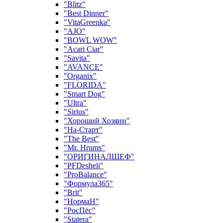
"Blitz"
"Best Dinner"
"VitaGreenka"
"AJO"
"BOWL WOW"
"Acari Ciar"
"Savita"
"AVANCE"
"Organix"
"FLORIDA"
"Smart Dog"
"Ultra"
"Sirius"
"Хороший Хозяин"
"На-Старт"
"The Best"
"Mr. Hrums"
"ОРИГИНАЛШЕФ"
"PFDesheli"
"ProBalance"
"Формула365"
"Brit"
"НормаН"
"РосПёс"
"Statera"