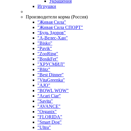
Украшения
Игрушки
Производители корма (Россия)
"Живая Сила"
"Живая Сила СПОРТ"
"Будь Здоров"
"А-Велес-Хан"
"Bisko"
"Pavik"
"ZooRing"
"BosikFet"
"ХРУСМИЛ"
"Blitz"
"Best Dinner"
"VitaGreenka"
"AJO"
"BOWL WOW"
"Acari Ciar"
"Savita"
"AVANCE"
"Organix"
"FLORIDA"
"Smart Dog"
"Ultra"