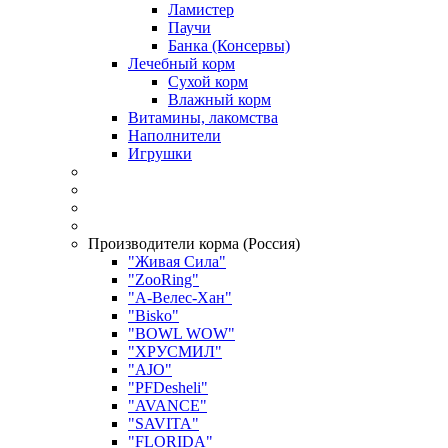
Ламистер
Паучи
Банка (Консервы)
Лечебный корм
Сухой корм
Влажный корм
Витамины, лакомства
Наполнители
Игрушки
Производители корма (Россия)
"Живая Сила"
"ZooRing"
"А-Велес-Хан"
"Bisko"
"BOWL WOW"
"ХРУСМИЛ"
"AJO"
"PFDesheli"
"AVANCE"
"SAVITA"
"FLORIDA"