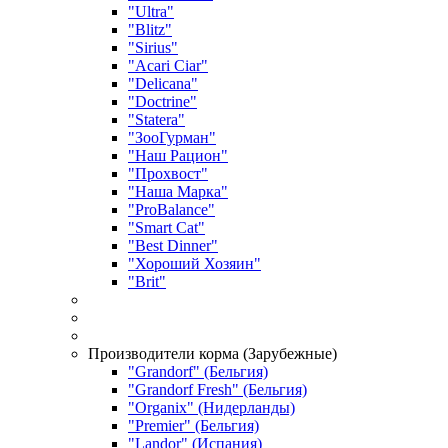
"Ultra"
"Blitz"
"Sirius"
"Acari Ciar"
"Delicana"
"Doctrine"
"Statera"
"ЗооГурман"
"Наш Рацион"
"Прохвост"
"Наша Марка"
"ProBalance"
"Smart Cat"
"Best Dinner"
"Хороший Хозяин"
"Brit"
Производители корма (Зарубежные)
"Grandorf" (Бельгия)
"Grandorf Fresh" (Бельгия)
"Organix" (Нидерланды)
"Premier" (Бельгия)
"Landor" (Испания)