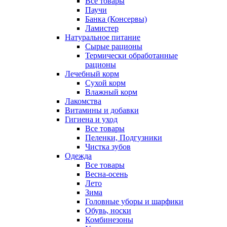
Все товары
Паучи
Банка (Консервы)
Ламистер
Натуральное питание
Сырые рационы
Термически обработанные
рационы
Лечебный корм
Сухой корм
Влажный корм
Лакомства
Витамины и добавки
Гигиена и уход
Все товары
Пеленки, Подгузники
Чистка зубов
Одежда
Все товары
Весна-осень
Лето
Зима
Головные уборы и шарфики
Обувь, носки
Комбинезоны