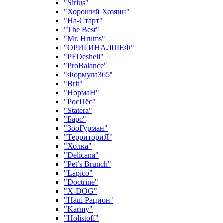
"Sirius"
"Хороший Хозяин"
"На-Старт"
"The Best"
"Mr. Hrums"
"ОРИГИНАЛШЕФ"
"PFDesheli"
"ProBalance"
"Формула365"
"Brit"
"НормаН"
"РосПёс"
"Statera"
"Барс"
"ЗооГурман"
"ТерриториЯ"
"Холка"
"Delicana"
"Pet’s Brunch"
"Lapico"
"Doctrine"
"X-DOG"
"Наш Рацион"
"Karmy"
"Holistoff"