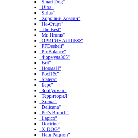
"Smart Dog"
"Ultra"
"Sirius"
"Хороший Хозяин"
"На-Старт"
"The Best"
"Mr. Hrums"
"ОРИГИНАЛШЕФ"
"PFDesheli"
"ProBalance"
"Формула365"
"Brit"
"НормаН"
"РосПёс"
"Statera"
"Барс"
"ЗооГурман"
"ТерриториЯ"
"Холка"
"Delicana"
"Pet’s Brunch"
"Lapico"
"Doctrine"
"X-DOG"
"Наш Рацион"