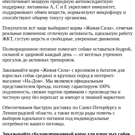
обеспечивает мощную природную антиоксидантную
поддержку: витамины А, С и Е укрепляют иммунитет,
поддерживают обмен веществ, нормализуют микрофлору и
способствуют общему тонусу организма.
Покупатели всё чаще выбирают корма «Живая Сила», отмечая
реальные изменения: отличную активность, идеальную работу
ЖКТ, густую шерсть и свободные, уверенные движения.
Полнорационное питание помогает собаке оставаться бодрой,
сильной и здоровой каждый день — от весёлых утренних
прогулок до активных тренировок.
Заказывайте корм «Живая Сила» с кроликом и бататом для
взрослых собак средних и крупных пород в интернет-
магазине «На-Дом». Мы являемся официальным
представителем бренда, поэтому гарантируем 100%
подлинность, свежие партии прямиком с производства и
честную цену без переплат за импорт и лишний маркетинг.
Обеспечиваем быструю доставку по Санкт-Петербургу и
Ленинградской области, а также всегда рады помочь с
выбором идеального питания под индивидуальные
потребности вашего питомца.
Заказывайте сбалансированный корм для взрослых собак