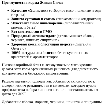
Преимущества корма Живая Сила:
Качество «Холистик»
(отборное мясо, полезные ягоды
и травы)
Защита суставов и связок
(глюкозамин и хондроитин)
Чувствительное пищеварение
(гипоаллергенный
кролик и батат)
Без глютена, сои и ГМО
Природный антиоксидант
(фитокомплекс: яблоко,
черника, шпинат, спирулина)
Здоровая кожа и блестящая шерсть
(Омега-3 и
Омега-6)
100% натуральный состав
без искусственных
красителей и ароматизаторов
Низкокалорийный батат и легкоусвояемое мясо кролика
делают этот корм эффективным решением для длительного
контроля веса и бережного пищеварения.
Рацион идеально подходит как собакам со склонностью к
аллергическим реакциям, так и питомцам, которым нужна
профилактика набора лишнего веса или восстановительная
диета для ЖКТ.
Добавление яблока, моркови, черники, шпината и спирулины