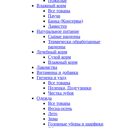
Пожилые
Влажный корм
Все товары
Паучи
Банка (Консервы)
Ламистер
Натуральное питание
Сырые рационы
Термически обработанные
рационы
Лечебный корм
Сухой корм
Влажный корм
Лакомства
Витамины и добавки
Гигиена и уход
Все товары
Пеленки, Подгузники
Чистка зубов
Одежда
Все товары
Весна-осень
Лето
Зима
Головные уборы и шарфики