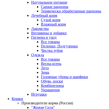
Натуральное питание
Сырые рационы
Термически обработанные рационы
Лечебный корм
Сухой корм
Влажный корм
Лакомства
Витамины и добавки
Гигиена и уход
Все товары
Пеленки, Подгузники
Чистка зубов
Одежда
Все товары
Весна-осень
Лето
Зима
Головные уборы и шарфики
Обувь, носки
Комбинезоны
Украшения
Игрушки
Кошки
Производители корма (Россия)
"Живая Сила"