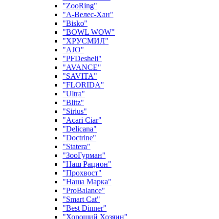
"ZooRing"
"А-Велес-Хан"
"Bisko"
"BOWL WOW"
"ХРУСМИЛ"
"AJO"
"PFDesheli"
"AVANCE"
"SAVITA"
"FLORIDA"
"Ultra"
"Blitz"
"Sirius"
"Acari Ciar"
"Delicana"
"Doctrine"
"Statera"
"ЗооГурман"
"Наш Рацион"
"Прохвост"
"Наша Марка"
"ProBalance"
"Smart Cat"
"Best Dinner"
"Хороший Хозяин"