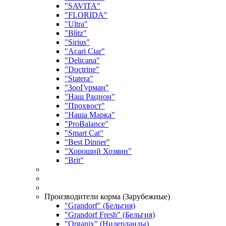
"SAVITA"
"FLORIDA"
"Ultra"
"Blitz"
"Sirius"
"Acari Ciar"
"Delicana"
"Doctrine"
"Statera"
"ЗооГурман"
"Наш Рацион"
"Прохвост"
"Наша Марка"
"ProBalance"
"Smart Cat"
"Best Dinner"
"Хороший Хозяин"
"Brit"
Производители корма (Зарубежные)
"Grandorf" (Бельгия)
"Grandorf Fresh" (Бельгия)
"Organix" (Нидерланды)