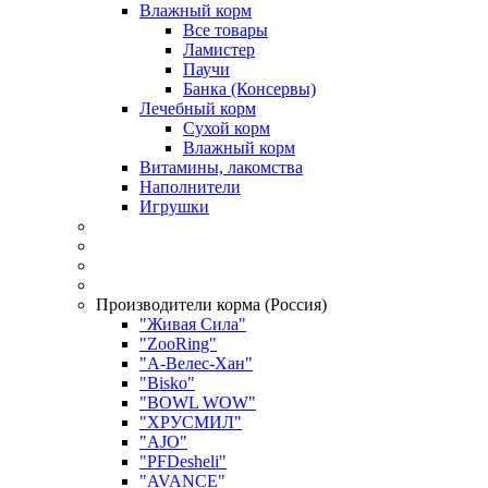
Влажный корм
Все товары
Ламистер
Паучи
Банка (Консервы)
Лечебный корм
Сухой корм
Влажный корм
Витамины, лакомства
Наполнители
Игрушки
Производители корма (Россия)
"Живая Сила"
"ZooRing"
"А-Велес-Хан"
"Bisko"
"BOWL WOW"
"ХРУСМИЛ"
"AJO"
"PFDesheli"
"AVANCE"