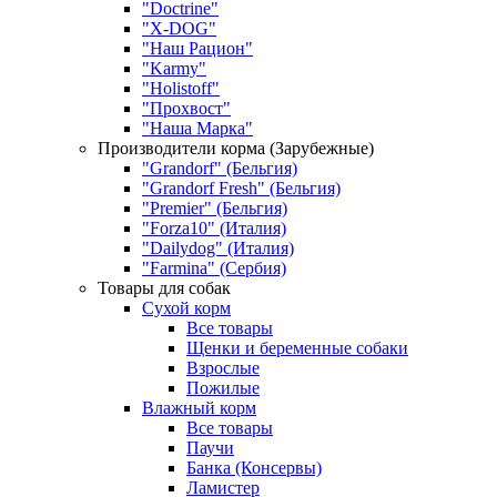
"Doctrine"
"X-DOG"
"Наш Рацион"
"Karmy"
"Holistoff"
"Прохвост"
"Наша Марка"
Производители корма (Зарубежные)
"Grandorf" (Бельгия)
"Grandorf Fresh" (Бельгия)
"Premier" (Бельгия)
"Forza10" (Италия)
"Dailydog" (Италия)
"Farmina" (Сербия)
Товары для собак
Сухой корм
Все товары
Щенки и беременные собаки
Взрослые
Пожилые
Влажный корм
Все товары
Паучи
Банка (Консервы)
Ламистер