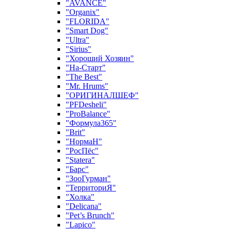
"AVANCE"
"Organix"
"FLORIDA"
"Smart Dog"
"Ultra"
"Sirius"
"Хороший Хозяин"
"На-Старт"
"The Best"
"Mr. Hrums"
"ОРИГИНАЛШЕФ"
"PFDesheli"
"ProBalance"
"Формула365"
"Brit"
"НормаН"
"РосПёс"
"Statera"
"Барс"
"ЗооГурман"
"ТерриториЯ"
"Холка"
"Delicana"
"Pet’s Brunch"
"Lapico"