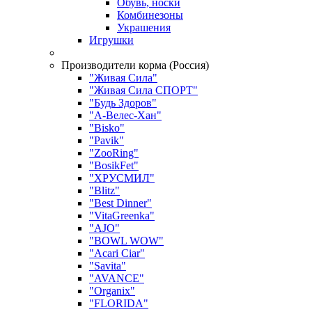
Обувь, носки
Комбинезоны
Украшения
Игрушки
Производители корма (Россия)
"Живая Сила"
"Живая Сила СПОРТ"
"Будь Здоров"
"А-Велес-Хан"
"Bisko"
"Pavik"
"ZooRing"
"BosikFet"
"ХРУСМИЛ"
"Blitz"
"Best Dinner"
"VitaGreenka"
"AJO"
"BOWL WOW"
"Acari Ciar"
"Savita"
"AVANCE"
"Organix"
"FLORIDA"