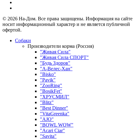
© 2026 На-Дом. Все права защищены. Информация на сайте
носит информационный характер и не является публичной
офертой.
Собаки
Производители корма (Россия)
"Живая Сила"
"Живая Сила СПОРТ"
"Будь Здоров"
"А-Велес-Хан"
"Bisko"
"Pavik"
"ZooRing"
"BosikFet"
"ХРУСМИЛ"
"Blitz"
"Best Dinner"
"VitaGreenka"
"AJO"
"BOWL WOW"
"Acari Ciar"
"Savita"