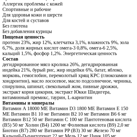
Аллергик проблемы с кожей
Спортивные и рабочие
Для здоровья кожи и шерсти
Для костей и суставов
Без глютена
Без добавления курицы
Пищевая ценность
протеин 23%, жир 12%, клетчатка 3,1%, влажность 9%, зола
6,7%, доля жирных кислот омега-3 0,8%, омега-6 2,5%,
кальций 1,5%, фосфор 1,2%. Энергетическая ценность
Состав
дегидрированное мясо кролика 26%, дегидрированная
индейка 21%, бурый рис, жир индейки 6%, батат, яблоко,
морковь, гемоглобин, перемолотый хрящ КРС (глюкозамин и
хондроитин), масло лососевое, масло подсолнечное, черника,
спирулина, шпинат, свекольный жом, пивные дрожжи,
экстракт корня цикория, экстракт Юкки Шидигера,
витаминный премикс, таурин, L-карнитин
Витамины и минералы
Витамин A 18000 ME Витамин D3 1800 ME Витамин E 150
МЕ Витамин B1 10 мг Витамин B2 10 мг Витамин B6 6 мг
Витамин B12 50 мг Витамин C 100 мг Пантотеновая кислота
(B5) 50 мг Холин (В4) 1200 мг Фолиевая кислота (B9) 2,0 мг
Биотин (В7) 280 мг Витамин PP (B3) 30 мг Железо 70 мг
Кальций-D-пантотенат 22 мг Медь 12 мг Цинк 105 мг