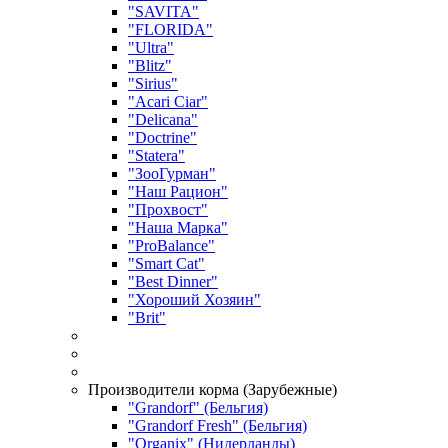
"SAVITA"
"FLORIDA"
"Ultra"
"Blitz"
"Sirius"
"Acari Ciar"
"Delicana"
"Doctrine"
"Statera"
"ЗооГурман"
"Наш Рацион"
"Прохвост"
"Наша Марка"
"ProBalance"
"Smart Cat"
"Best Dinner"
"Хороший Хозяин"
"Brit"
Производители корма (Зарубежные)
"Grandorf" (Бельгия)
"Grandorf Fresh" (Бельгия)
"Organix" (Нидерланды)