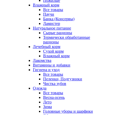
Пожилые
Влажный корм
Все товары
Паучи
Банка (Консервы)
Ламистер
Натуральное питание
Сырые рационы
Термически обработанные
рационы
Лечебный корм
Сухой корм
Влажный корм
Лакомства
Витамины и добавки
Гигиена и уход
Все товары
Пеленки, Подгузники
Чистка зубов
Одежда
Все товары
Весна-осень
Лето
Зима
Головные уборы и шарфики