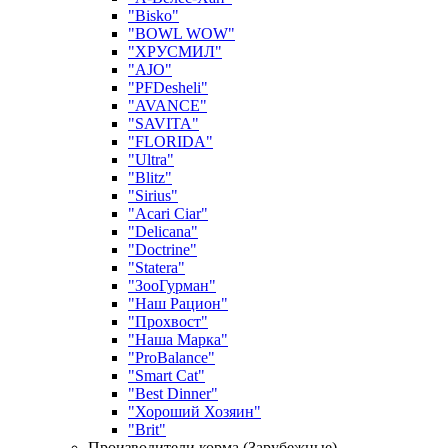
"Bisko"
"BOWL WOW"
"ХРУСМИЛ"
"AJO"
"PFDesheli"
"AVANCE"
"SAVITA"
"FLORIDA"
"Ultra"
"Blitz"
"Sirius"
"Acari Ciar"
"Delicana"
"Doctrine"
"Statera"
"ЗооГурман"
"Наш Рацион"
"Прохвост"
"Наша Марка"
"ProBalance"
"Smart Cat"
"Best Dinner"
"Хороший Хозяин"
"Brit"
Производители корма (Зарубежные)