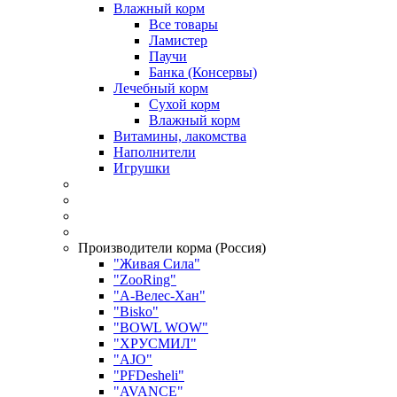
Влажный корм
Все товары
Ламистер
Паучи
Банка (Консервы)
Лечебный корм
Сухой корм
Влажный корм
Витамины, лакомства
Наполнители
Игрушки
Производители корма (Россия)
"Живая Сила"
"ZooRing"
"А-Велес-Хан"
"Bisko"
"BOWL WOW"
"ХРУСМИЛ"
"AJO"
"PFDesheli"
"AVANCE"