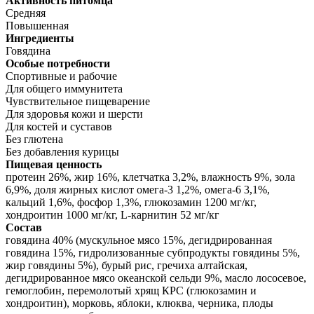
Активность питомца
Средняя
Повышенная
Ингредиенты
Говядина
Особые потребности
Спортивные и рабочие
Для общего иммунитета
Чувствительное пищеварение
Для здоровья кожи и шерсти
Для костей и суставов
Без глютена
Без добавления курицы
Пищевая ценность
протеин 26%, жир 16%, клетчатка 3,2%, влажность 9%, зола
6,9%, доля жирных кислот омега-3 1,2%, омега-6 3,1%,
кальций 1,6%, фосфор 1,3%, глюкозамин 1200 мг/кг,
хондроитин 1000 мг/кг, L-карнитин 52 мг/кг
Состав
говядина 40% (мускульное мясо 15%, дегидрированная
говядина 15%, гидролизованные субпродукты говядины 5%,
жир говядины 5%), бурый рис, гречиха алтайская,
дегидрированное мясо океанской сельди 9%, масло лососевое,
гемоглобин, перемолотый хрящ КРС (глюкозамин и
хондроитин), морковь, яблоки, клюква, черника, плоды