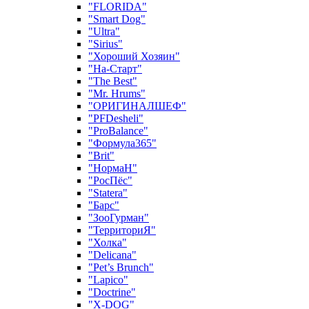
"FLORIDA"
"Smart Dog"
"Ultra"
"Sirius"
"Хороший Хозяин"
"На-Старт"
"The Best"
"Mr. Hrums"
"ОРИГИНАЛШЕФ"
"PFDesheli"
"ProBalance"
"Формула365"
"Brit"
"НормаН"
"РосПёс"
"Statera"
"Барс"
"ЗооГурман"
"ТерриториЯ"
"Холка"
"Delicana"
"Pet’s Brunch"
"Lapico"
"Doctrine"
"X-DOG"