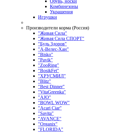
Обувь, носки
Комбинезоны
Украшения
Игрушки
Производители корма (Россия)
"Живая Сила"
"Живая Сила СПОРТ"
"Будь Здоров"
"А-Велес-Хан"
"Bisko"
"Pavik"
"ZooRing"
"BosikFet"
"ХРУСМИЛ"
"Blitz"
"Best Dinner"
"VitaGreenka"
"AJO"
"BOWL WOW"
"Acari Ciar"
"Savita"
"AVANCE"
"Organix"
"FLORIDA"