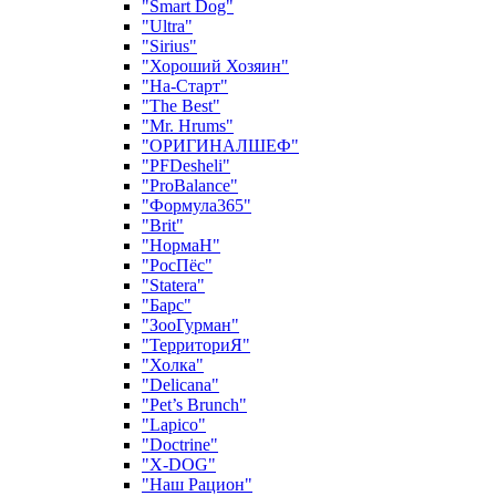
"Smart Dog"
"Ultra"
"Sirius"
"Хороший Хозяин"
"На-Старт"
"The Best"
"Mr. Hrums"
"ОРИГИНАЛШЕФ"
"PFDesheli"
"ProBalance"
"Формула365"
"Brit"
"НормаН"
"РосПёс"
"Statera"
"Барс"
"ЗооГурман"
"ТерриториЯ"
"Холка"
"Delicana"
"Pet’s Brunch"
"Lapico"
"Doctrine"
"X-DOG"
"Наш Рацион"