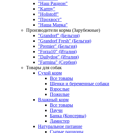
"Наш Рацион"
"Karmy"
"Holistoff"
"Прохвост"
"Наша Марка"
Производители корма (Зарубежные)
"Grandorf" (Бельгия)
"Grandorf Fresh" (Бельгия)
"Premier" (Бельгия)
"Forza10" (Италия)
"Dailydog" (Италия)
"Farmina" (Сербия)
Товары для собак
Сухой корм
Все товары
Щенки и беременные собаки
Взрослые
Пожилые
Влажный корм
Все товары
Паучи
Банка (Консервы)
Ламистер
Натуральное питание
Сырые рационы