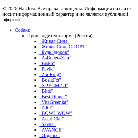
© 2026 На-Дом. Все права защищены. Информация на сайте
носит информационный характер и не является публичной
офертой.
Собаки
Производители корма (Россия)
"Живая Сила"
"Живая Сила СПОРТ"
"Будь Здоров"
"А-Велес-Хан"
"Bisko"
"Pavik"
"ZooRing"
"BosikFet"
"ХРУСМИЛ"
"Blitz"
"Best Dinner"
"VitaGreenka"
"AJO"
"BOWL WOW"
"Acari Ciar"
"Savita"
"AVANCE"
"Organix"