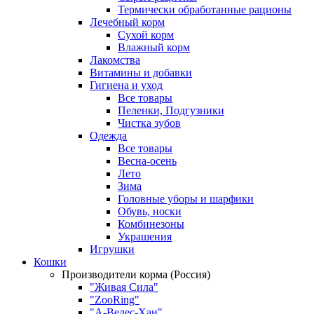
Термически обработанные рационы
Лечебный корм
Сухой корм
Влажный корм
Лакомства
Витамины и добавки
Гигиена и уход
Все товары
Пеленки, Подгузники
Чистка зубов
Одежда
Все товары
Весна-осень
Лето
Зима
Головные уборы и шарфики
Обувь, носки
Комбинезоны
Украшения
Игрушки
Кошки
Производители корма (Россия)
"Живая Сила"
"ZooRing"
"А-Велес-Хан"