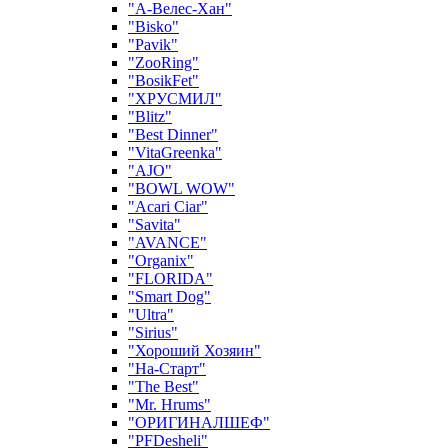
"А-Велес-Хан"
"Bisko"
"Pavik"
"ZooRing"
"BosikFet"
"ХРУСМИЛ"
"Blitz"
"Best Dinner"
"VitaGreenka"
"AJO"
"BOWL WOW"
"Acari Ciar"
"Savita"
"AVANCE"
"Organix"
"FLORIDA"
"Smart Dog"
"Ultra"
"Sirius"
"Хороший Хозяин"
"На-Старт"
"The Best"
"Mr. Hrums"
"ОРИГИНАЛШЕФ"
"PFDesheli"