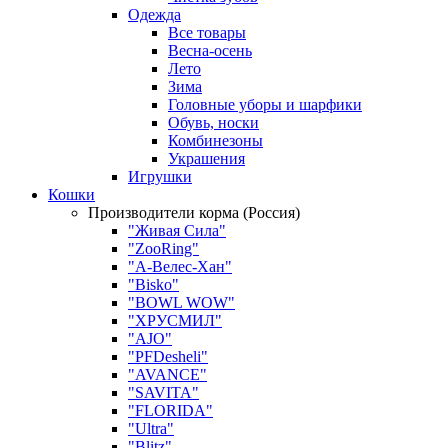
Одежда
Все товары
Весна-осень
Лето
Зима
Головные уборы и шарфики
Обувь, носки
Комбинезоны
Украшения
Игрушки
Кошки
Производители корма (Россия)
"Живая Сила"
"ZooRing"
"А-Велес-Хан"
"Bisko"
"BOWL WOW"
"ХРУСМИЛ"
"AJO"
"PFDesheli"
"AVANCE"
"SAVITA"
"FLORIDA"
"Ultra"
"Blitz"