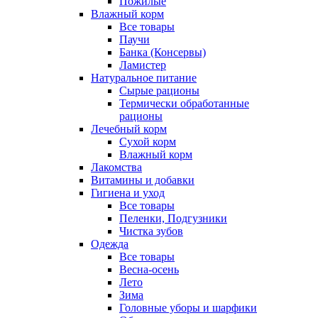
Пожилые
Влажный корм
Все товары
Паучи
Банка (Консервы)
Ламистер
Натуральное питание
Сырые рационы
Термически обработанные
рационы
Лечебный корм
Сухой корм
Влажный корм
Лакомства
Витамины и добавки
Гигиена и уход
Все товары
Пеленки, Подгузники
Чистка зубов
Одежда
Все товары
Весна-осень
Лето
Зима
Головные уборы и шарфики