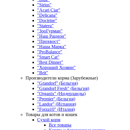
"Sirius"
"Acari Ciar"
"Delicana"
"Doctrine"
"Statera"
"ЗооГурман"
"Наш Рацион"
"Прохвост"
"Наша Марка"
"ProBalance"
"Smart Cat"
"Best Dinner"
"Хороший Хозяин"
"Brit"
Производители корма (Зарубежные)
"Grandorf" (Бельгия)
"Grandorf Fresh" (Бельгия)
"Organix" (Нидерланды)
"Premier" (Бельгия)
"Landor" (Испания)
"Forza10" (Италия)
Товары для котов и кошек
Сухой корм
Все товары