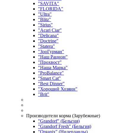
"SAVITA"
"FLORIDA"
"Ultra"
"Blitz"
"Sirius"
"Acari Ciar"
"Delicana"
"Doctrine"
"Statera"
"ЗооГурман"
"Наш Рацион"
"Прохвост"
"Наша Марка"
"ProBalance"
"Smart Cat"
"Best Dinner"
"Хороший Хозяин"
"Brit"
Производители корма (Зарубежные)
"Grandorf" (Бельгия)
"Grandorf Fresh" (Бельгия)
"Organix" (Нидерланды)