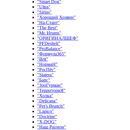
"Smart Dog"
"Ultra"
"Sirius"
"Хороший Хозяин"
"На-Старт"
"The Best"
"Mr. Hrums"
"ОРИГИНАЛШЕФ"
"PFDesheli"
"ProBalance"
"Формула365"
"Brit"
"НормаН"
"РосПёс"
"Statera"
"Барс"
"ЗооГурман"
"ТерриториЯ"
"Холка"
"Delicana"
"Pet’s Brunch"
"Lapico"
"Doctrine"
"X-DOG"
"Наш Рацион"