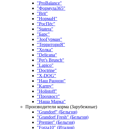
"ProBalance"
"Формула365"
"Brit"
"НормаН"
"РосПёс"
"Statera"
"Барс"
"ЗооГурман"
"ТерриториЯ"
"Холка"
"Delicana"
"Pet’s Brunch"
"Lapico"
"Doctrine"
"X-DOG"
"Наш Рацион"
"Karmy"
"Holistoff"
"Прохвост"
"Наша Марка"
Производители корма (Зарубежные)
"Grandorf" (Бельгия)
"Grandorf Fresh" (Бельгия)
"Premier" (Бельгия)
"Forza10" (Италия)