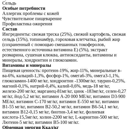
Сельдь
Особые потребности
Аллергик проблемы с кожей
Чувствительное пищеварение
Профилактика ожирения
Состав
Ингредиенты: свежая треска (25%), свежий картофель, свежая
сельдь (15%), топинамбур, гороховая клетчатка, рыбий жир
(сохраненный с помощью смешанных токоферолов,
естественного источника витамина Е) (5%), экстракт
розмарина, сушеная клюква, антиоксиданты, витамины и
минералы, хондроитин и глюкозамин.
Витамины и минералы
Пищевая ценность: протеин-19%, жир-11%, минеральные в-
ва-6%, кальций-1,3%, фосфор-1%, омега6-3%, омега3-1,1%,
глюкозамин-1400 мг/кг, хондроитин -1300мг/кг, таурин-0,25%,
магний-0,1%, натрий-0,4%, калий-0,6%, медь-18 мг/кг,
железо-200 мг/кг, марганец-81мг/кг, цинк -183мг/кг, селен-0,27
мг/кг, йод-5,2 мг/кг, витамин А-20 000 МЕ/кг, витамин D3-900
МЕ/кг, витамин С-170 мг/кг, витамин Е-550 мг/кг, витамин
В1-55 мг/кг, витамин В2-50,2 мг/кг, витамин В6-54,1 мг/кг,
витамин В12-0,15 мг/кг, биотин-3,4 мг/кг, фолиевая
кислота-15,5мг/кг, холин-2200 мг/кг, L-карнитин-500 мг/кг,
Лютеин-5 мг/кг, витамин В5-100 мг/кг.
Обменная энергия Ккал/кг