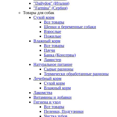
"Dailydog" (Италия)
"Farmina" (Сербия)
Товары для собак
Сухой корм
Все товары
Щенки и беременные собаки
Взрослые
Пожилые
Влажный корм
Все товары
Паучи
Банка (Консервы)
Ламистер
Натуральное питание
Сырые рационы
Термически обработанные рационы
Лечебный корм
Сухой корм
Влажный корм
Лакомства
Витамины и добавки
Гигиена и уход
Все товары
Пеленки, Подгузники
Чистка зубов