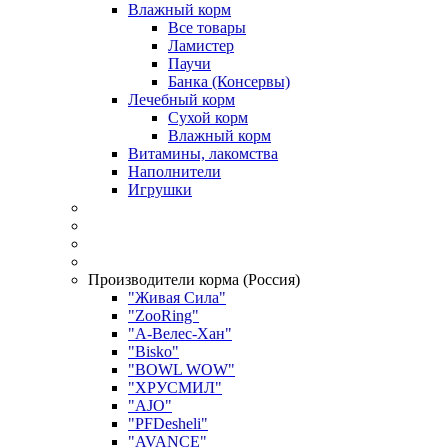
Влажный корм
Все товары
Ламистер
Паучи
Банка (Консервы)
Лечебный корм
Сухой корм
Влажный корм
Витамины, лакомства
Наполнители
Игрушки
Производители корма (Россия)
"Живая Сила"
"ZooRing"
"А-Велес-Хан"
"Bisko"
"BOWL WOW"
"ХРУСМИЛ"
"AJO"
"PFDesheli"
"AVANCE"