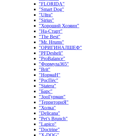
"FLORIDA"
"Smart Dog"
"Ultra"
"Sirius"
"Хороший Хозяин"
"На-Старт"
"The Best"
"Mr. Hrums"
"ОРИГИНАЛШЕФ"
"PFDesheli"
"ProBalance"
"Формула365"
"Brit"
"НормаН"
"РосПёс"
"Statera"
"Барс"
"ЗооГурман"
"ТерриториЯ"
"Холка"
"Delicana"
"Pet’s Brunch"
"Lapico"
"Doctrine"
"X-DOG"