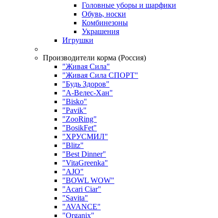
Головные уборы и шарфики
Обувь, носки
Комбинезоны
Украшения
Игрушки
Производители корма (Россия)
"Живая Сила"
"Живая Сила СПОРТ"
"Будь Здоров"
"А-Велес-Хан"
"Bisko"
"Pavik"
"ZooRing"
"BosikFet"
"ХРУСМИЛ"
"Blitz"
"Best Dinner"
"VitaGreenka"
"AJO"
"BOWL WOW"
"Acari Ciar"
"Savita"
"AVANCE"
"Organix"