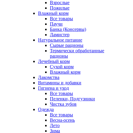
Взрослые
Пожилые
Влажный корм
Все товары
Паучи
Банка (Консервы)
Ламистер
Натуральное питание
Сырые рационы
Термически обработанные
рационы
Лечебный корм
Сухой корм
Влажный корм
Лакомства
Витамины и добавки
Гигиена и уход
Все товары
Пеленки, Подгузники
Чистка зубов
Одежда
Все товары
Весна-осень
Лето
Зима