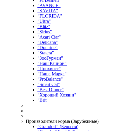
"PFDesheli"
"AVANCE"
"SAVITA"
"FLORIDA"
"Ultra"
"Blitz"
"Sirius"
"Acari Ciar"
"Delicana"
"Doctrine"
"Statera"
"ЗооГурман"
"Наш Рацион"
"Прохвост"
"Наша Марка"
"ProBalance"
"Smart Cat"
"Best Dinner"
"Хороший Хозяин"
"Brit"
Производители корма (Зарубежные)
"Grandorf" (Бельгия)