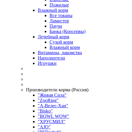
Пожилые
Влажный корм
Все товары
Ламистер
Паучи
Банка (Консервы)
Лечебный корм
Сухой корм
Влажный корм
Витамины, лакомства
Наполнители
Игрушки
Производители корма (Россия)
"Живая Сила"
"ZooRing"
"А-Велес-Хан"
"Bisko"
"BOWL WOW"
"ХРУСМИЛ"
"AJO"