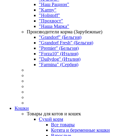
"Наш Рацион"
"Karmy"
"Holistoff"
"Прохвост"
"Наша Марка"
Производители корма (Зарубежные)
"Grandorf" (Бельгия)
"Grandorf Fresh" (Бельгия)
"Premier" (Бельгия)
"Forza10" (Италия)
"Dailydog" (Италия)
"Farmina" (Сербия)
Кошки
Товары для котов и кошек
Сухой корм
Все товары
Котята и беременные кошки
Взрослые