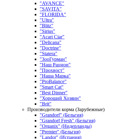
"AVANCE"
"SAVITA"
"FLORIDA"
"Ultra"
"Blitz"
"Sirius"
"Acari Ciar"
"Delicana"
"Doctrine"
"Statera"
"ЗооГурман"
"Наш Рацион"
"Прохвост"
"Наша Марка"
"ProBalance"
"Smart Cat"
"Best Dinner"
"Хороший Хозяин"
"Brit"
Производители корма (Зарубежные)
"Grandorf" (Бельгия)
"Grandorf Fresh" (Бельгия)
"Organix" (Нидерланды)
"Premier" (Бельгия)
"Landor" (Испания)