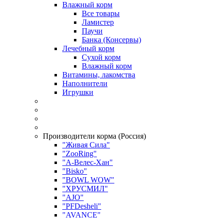
Влажный корм
Все товары
Ламистер
Паучи
Банка (Консервы)
Лечебный корм
Сухой корм
Влажный корм
Витамины, лакомства
Наполнители
Игрушки
Производители корма (Россия)
"Живая Сила"
"ZooRing"
"А-Велес-Хан"
"Bisko"
"BOWL WOW"
"ХРУСМИЛ"
"AJO"
"PFDesheli"
"AVANCE"