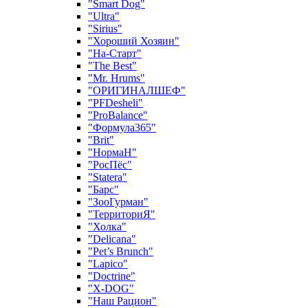
"Smart Dog"
"Ultra"
"Sirius"
"Хороший Хозяин"
"На-Старт"
"The Best"
"Mr. Hrums"
"ОРИГИНАЛШЕФ"
"PFDesheli"
"ProBalance"
"Формула365"
"Brit"
"НормаН"
"РосПёс"
"Statera"
"Барс"
"ЗооГурман"
"ТерриториЯ"
"Холка"
"Delicana"
"Pet’s Brunch"
"Lapico"
"Doctrine"
"X-DOG"
"Наш Рацион"