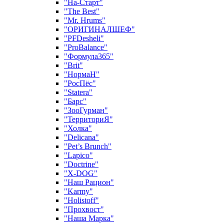
"На-Старт"
"The Best"
"Mr. Hrums"
"ОРИГИНАЛШЕФ"
"PFDesheli"
"ProBalance"
"Формула365"
"Brit"
"НормаН"
"РосПёс"
"Statera"
"Барс"
"ЗооГурман"
"ТерриториЯ"
"Холка"
"Delicana"
"Pet’s Brunch"
"Lapico"
"Doctrine"
"X-DOG"
"Наш Рацион"
"Karmy"
"Holistoff"
"Прохвост"
"Наша Марка"