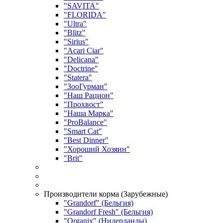
"SAVITA"
"FLORIDA"
"Ultra"
"Blitz"
"Sirius"
"Acari Ciar"
"Delicana"
"Doctrine"
"Statera"
"ЗооГурман"
"Наш Рацион"
"Прохвост"
"Наша Марка"
"ProBalance"
"Smart Cat"
"Best Dinner"
"Хороший Хозяин"
"Brit"
Производители корма (Зарубежные)
"Grandorf" (Бельгия)
"Grandorf Fresh" (Бельгия)
"Organix" (Нидерланды)