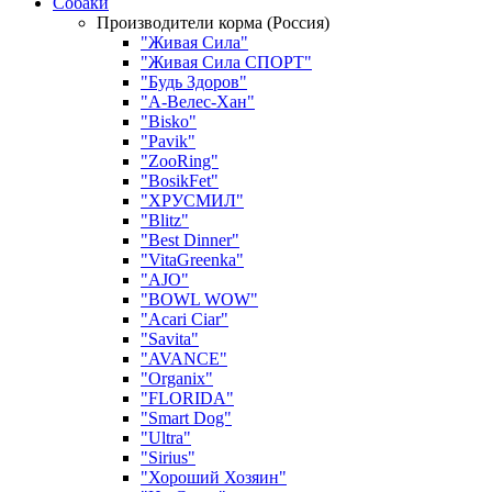
Собаки
Производители корма (Россия)
"Живая Сила"
"Живая Сила СПОРТ"
"Будь Здоров"
"А-Велес-Хан"
"Bisko"
"Pavik"
"ZooRing"
"BosikFet"
"ХРУСМИЛ"
"Blitz"
"Best Dinner"
"VitaGreenka"
"AJO"
"BOWL WOW"
"Acari Ciar"
"Savita"
"AVANCE"
"Organix"
"FLORIDA"
"Smart Dog"
"Ultra"
"Sirius"
"Хороший Хозяин"