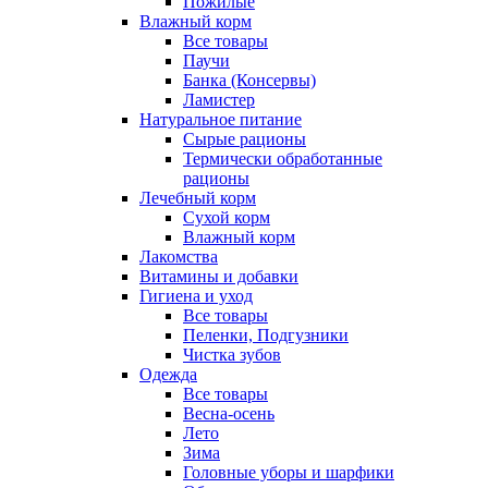
Пожилые
Влажный корм
Все товары
Паучи
Банка (Консервы)
Ламистер
Натуральное питание
Сырые рационы
Термически обработанные
рационы
Лечебный корм
Сухой корм
Влажный корм
Лакомства
Витамины и добавки
Гигиена и уход
Все товары
Пеленки, Подгузники
Чистка зубов
Одежда
Все товары
Весна-осень
Лето
Зима
Головные уборы и шарфики