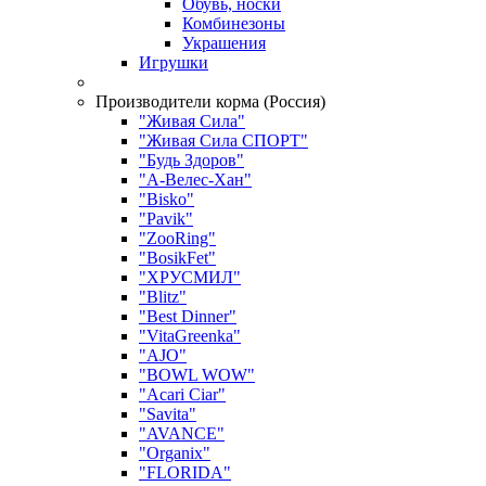
Обувь, носки
Комбинезоны
Украшения
Игрушки
Производители корма (Россия)
"Живая Сила"
"Живая Сила СПОРТ"
"Будь Здоров"
"А-Велес-Хан"
"Bisko"
"Pavik"
"ZooRing"
"BosikFet"
"ХРУСМИЛ"
"Blitz"
"Best Dinner"
"VitaGreenka"
"AJO"
"BOWL WOW"
"Acari Ciar"
"Savita"
"AVANCE"
"Organix"
"FLORIDA"