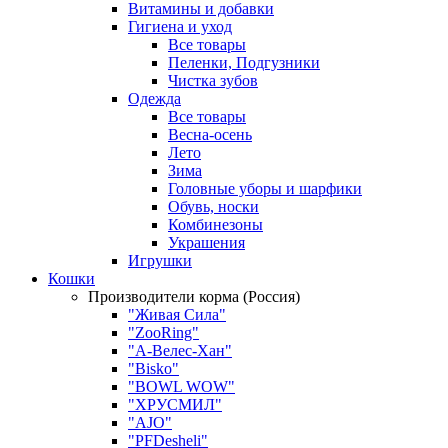
Витамины и добавки
Гигиена и уход
Все товары
Пеленки, Подгузники
Чистка зубов
Одежда
Все товары
Весна-осень
Лето
Зима
Головные уборы и шарфики
Обувь, носки
Комбинезоны
Украшения
Игрушки
Кошки
Производители корма (Россия)
"Живая Сила"
"ZooRing"
"А-Велес-Хан"
"Bisko"
"BOWL WOW"
"ХРУСМИЛ"
"AJO"
"PFDesheli"